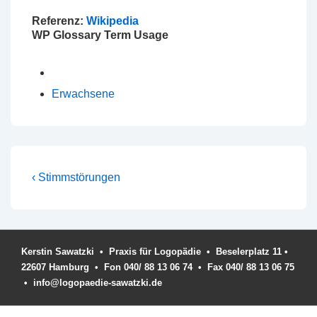
Referenz:
Wikipedia
WP Glossary Term Usage
Erwachsene
Beitragsnavigation
Vorheriger
‹ Stimmstörungen
Beitrag
ist
Kerstin Sawatzki • Praxis für Logopädie • Beselerplatz 11 •
22607 Hamburg • Fon 040/ 88 13 06 74 • Fax 040/ 88 13 06 75
• info@logopaedie-sawatzki.de